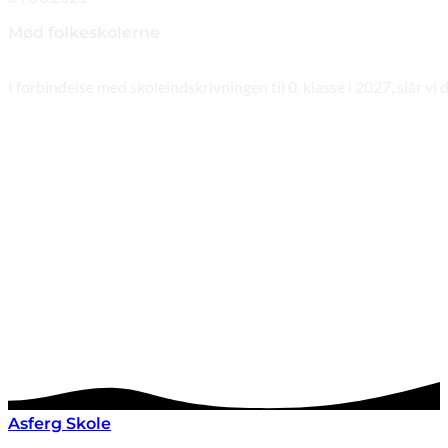
Mød folkeskolerne
I forbindelse med skoleindskrivningen til 0. klasse i 2027, slår 
Asferg Skole