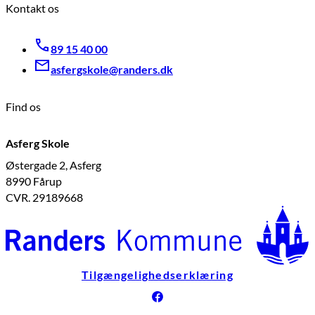
Kontakt os
89 15 40 00
asfergskole@randers.dk
Find os
Asferg Skole
Østergade 2, Asferg
8990 Fårup
CVR. 29189668
Tilgængelighedserklæring