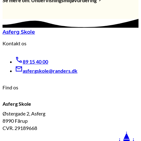
Se mere om: Undervisningsmiljøvurdering
Asferg Skole
Kontakt os
89 15 40 00
asfergskole@randers.dk
Find os
Asferg Skole
Østergade 2, Asferg
8990 Fårup
CVR. 29189668