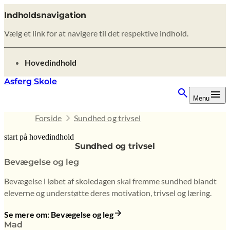
Indholdsnavigation
Vælg et link for at navigere til det respektive indhold.
gå til
Hovedindhold
Asferg Skole
Menu
Forside
Sundhed og trivsel
start på hovedindhold
Sundhed og trivsel
senest opdateret 9. februar 2026
Bevægelse og leg
Bevægelse i løbet af skoledagen skal fremme sundhed blandt
eleverne og understøtte deres motivation, trivsel og læring.
Se mere om: Bevægelse og leg
Mad