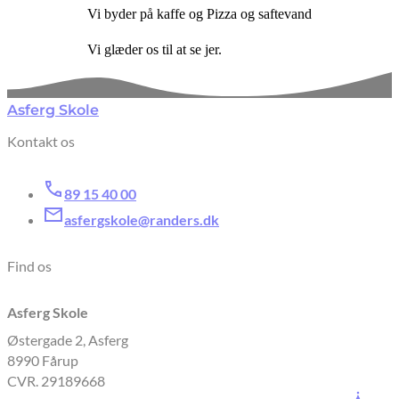
Vi byder på kaffe og Pizza og saftevand
Vi glæder os til at se jer.
Asferg Skole
Kontakt os
89 15 40 00
asfergskole@randers.dk
Find os
Asferg Skole
Østergade 2, Asferg
8990 Fårup
CVR. 29189668