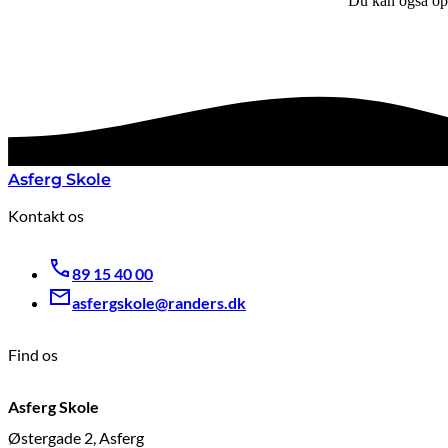
Du kan også opre
Asferg Skole
Kontakt os
89 15 40 00
asfergskole@randers.dk
Find os
Asferg Skole
Østergade 2, Asferg