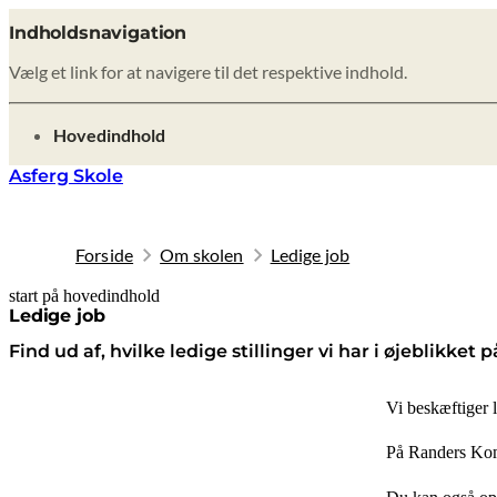
Indholdsnavigation
Vælg et link for at navigere til det respektive indhold.
gå til
Hovedindhold
Asferg Skole
Forside
Om skolen
Ledige job
start på hovedindhold
senest opdateret 8. oktober 2025
Ledige job
Find ud af, hvilke ledige stillinger vi har i øjeblikk
Vi beskæftiger 
På Randers Kom