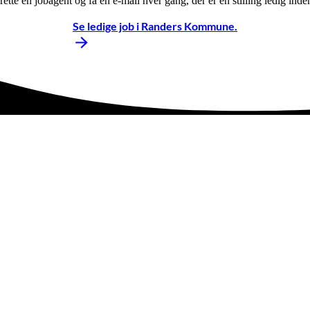
tte en jobagent og få en e-mail hver gang, der er en stilling ledig inde
Se ledige job i Randers Kommune.