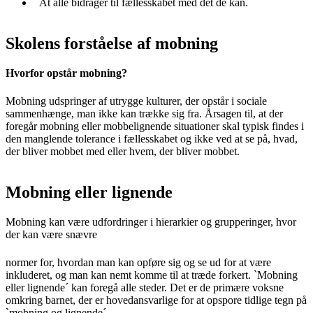
At alle bidrager til fællesskabet med det de kan.
Skolens forståelse af mobning
Hvorfor opstår mobning?
Mobning udspringer af utrygge kulturer, der opstår i sociale
sammenhænge, man ikke kan trække sig fra. Årsagen til, at der
foregår mobning eller mobbelignende situationer skal typisk findes i
den manglende tolerance i fællesskabet og ikke ved at se på, hvad,
der bliver mobbet med eller hvem, der bliver mobbet.
Mobning eller lignende
Mobning kan være udfordringer i hierarkier og grupperinger, hvor
der kan være snævre
normer for, hvordan man kan opføre sig og se ud for at være
inkluderet, og man kan nemt komme til at træde forkert. `Mobning
eller lignende´ kan foregå alle steder. Det er de primære voksne
omkring barnet, der er hovedansvarlige for at opspore tidlige tegn på
`mobning og lignende´.