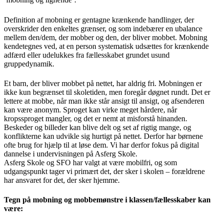
Definition af mobning er gentagne krænkende handlinger, der
overskrider den enkeltes grænser, og som indebærer en ubalance
mellem den/dem, der mobber og den, der bliver mobbet. Mobning
kendetegnes ved, at en person systematisk udsættes for krænkende
adfærd eller udelukkes fra fællesskabet grundet usund
gruppedynamik.
Et barn, der bliver mobbet på nettet, har aldrig fri. Mobningen er
ikke kun begrænset til skoletiden, men foregår døgnet rundt. Det er
lettere at mobbe, når man ikke står ansigt til ansigt, og afsenderen
kan være anonym. Sproget kan virke meget hårdere, når
kropssproget mangler, og det er nemt at misforstå hinanden.
Beskeder og billeder kan blive delt og set af rigtig mange, og
konflikterne kan udvikle sig hurtigt på nettet. Derfor har børnene
ofte brug for hjælp til at løse dem. Vi har derfor fokus på digital
dannelse i undervisningen på Asferg Skole.
Asferg Skole og SFO har valgt at være mobilfri, og som
udgangspunkt tager vi primært det, der sker i skolen – forældrene
har ansvaret for det, der sker hjemme.
Tegn på mobning og mobbemønstre i klassen/fællesskaber kan
være: