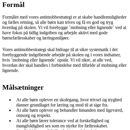
Formål
Formålet med vores antimobbestrategi er at skabe handlemuligheder
og fælles retning, så alle børn kan trives og få en god og tryg
hverdag på skolen. Vi vil forebygge `mobning eller lignende´ ved at
have fokus på tidlig indgriben og arbejde aktivt med gode
børnefællesskaber og læringsmiljøer.
Vores antimobbestrategi skal bidrage til at sikre systematik i det
forebyggende indgribende arbejde på skolen og i vores indsatser,
hvis `mobning eller lignende´ opstår. Vi vil sikre, at alle ved,
hvordan der skal handles i forbindelse med tilfælde af mobning eller
lignende.
Målsætninger
At alle børn oplever en skolegang, hvor trivsel og tryghed
danner grundlaget for læring og mod til at sige fra.
At alle børn oplever og behandler hinanden med ligeværd,
omsorg og respekt.
At alle børn lærer tolerance ved at forskellighed og
mangfoldighed ses som en styrke for fællesskabet.