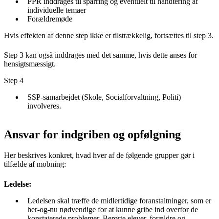
PPR inddrages til sparring og eventuelt til håndtering af
individuelle temaer
Forældremøde
Hvis effekten af denne step ikke er tilstrækkelig, fortsættes til step 3.
Step 3 kan også inddrages med det samme, hvis dette anses for
hensigtsmæssigt.
Step 4
SSP-samarbejdet (Skole, Socialforvaltning, Politi)
involveres.
Ansvar for indgriben og opfølgning
Her beskrives konkret, hvad hver af de følgende grupper gør i
tilfælde af mobning:
Ledelse:
Ledelsen skal træffe de midlertidige foranstaltninger, som er
her-og-nu nødvendige for at kunne gribe ind overfor de
konstaterede problemer. Berørte elever, forældre og