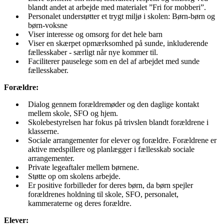
blandt andet at arbejde med materialet ”Fri for mobberi”.
Personalet understøtter et trygt miljø i skolen: Børn-børn og
børn-voksne
Viser interesse og omsorg for det hele barn
Viser en skærpet opmærksomhed på sunde, inkluderende
fællesskaber - særligt når nye kommer til.
Faciliterer pauselege som en del af arbejdet med sunde
fællesskaber.
Forældre:
Dialog gennem forældremøder og den daglige kontakt
mellem skole, SFO og hjem.
Skolebestyrelsen har fokus på trivslen blandt forældrene i
klasserne.
Sociale arrangementer for elever og forældre. Forældrene er
aktive medspillere og planlægger i fællesskab sociale
arrangementer.
Private legeaftaler mellem børnene.
Støtte op om skolens arbejde.
Er positive forbilleder for deres børn, da børn spejler
forældrenes holdning til skole, SFO, personalet,
kammeraterne og deres forældre.
Elever: