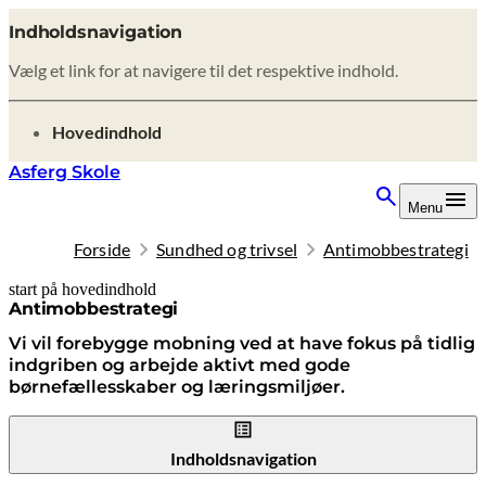
Indholdsnavigation
Vælg et link for at navigere til det respektive indhold.
gå til
Hovedindhold
Asferg Skole
Menu
Forside
Sundhed og trivsel
Antimobbestrategi
start på hovedindhold
senest opdateret 9. februar 2026
Antimobbestrategi
Vi vil forebygge mobning ved at have fokus på tidlig
indgriben og arbejde aktivt med gode
børnefællesskaber og læringsmiljøer.
Indholdsnavigation