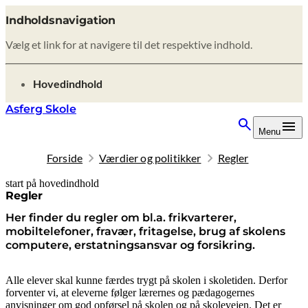
Indholdsnavigation
Vælg et link for at navigere til det respektive indhold.
gå til
Hovedindhold
Asferg Skole
Menu
Forside
Værdier og politikker
Regler
start på hovedindhold
senest opdateret 9. februar 2026
Regler
Her finder du regler om bl.a. frikvarterer,
mobiltelefoner, fravær, fritagelse, brug af skolens
computere, erstatningsansvar og forsikring.
Alle elever skal kunne færdes trygt på skolen i skoletiden. Derfor
forventer vi, at eleverne følger lærernes og pædagogernes
anvisninger om god opførsel på skolen og på skolevejen. Det er