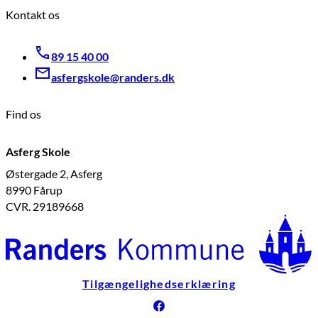
Kontakt os
89 15 40 00
asfergskole@randers.dk
Find os
Asferg Skole
Østergade 2, Asferg
8990 Fårup
CVR. 29189668
Tilgængelighedserklæring